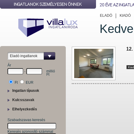
ELADÓ
KIADÓ
Kedve
12.
Eladó ingatlanok
Ár
Kia
millió
-
Ft
Ft
EUR
Ingatlan típusok
Kulcsszavak
Elhelyezkedés
Szabadszavas keresés
Keresés azonosító számmal